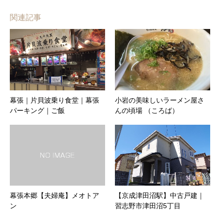
関連記事
幕張｜片貝波乗り食堂｜幕張
小岩の美味しいラーメン屋さ
パーキング｜ご飯
んの頃場 （ころば）
幕張本郷【夫婦庵】メオトア
【京成津田沼駅】中古戸建｜
ン
習志野市津田沼5丁目