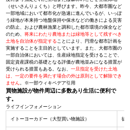
（せいさんりょくち）と呼びます。昨今、大都市圏など
一部地域において都市化が急速に進んでいるが、いっぽ
う緑地が本来持つ地盤保持や保水などの働きによる災害
の防止、および農林漁業と調和した都市環境の保全など
のため、
将来にわたり農地または緑地等として残すべき
土地を自治体が指定する
ことにより、円滑な都市計画を
実施することを主目的としています。また、大都市圏の
一部自治体においては、生産緑地指定を受けることで、
固定資産課税の基礎となる評価が農地並みになる措置が
受けられる措置もある。なお、
一旦指定を受けた土地
は、一定の要件を満たす場合の外は原則として解除でき
ません
。※一部ウィキペデア引用
買物施設が物件周辺に多数あり生活に便利で
す。
ライフインフォメーション
イトーヨーカドー（大型買い物施設）
徒