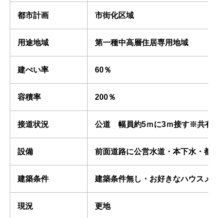
都市計画
市街化区域
用途地域
第一種中高層住居専用地域
建ぺい率
60％
容積率
200％
接道状況
公道 幅員約5ｍに3ｍ接す※共有
設備
前面道路に公営水道・本下水・都
建築条件
建築条件無し・お好きなハウスメ
現況
更地