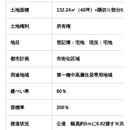
土地面積
132.24㎡（40坪）+隅切り部分0.5
土地権利
所有権
地目
登記簿：宅地 現況：宅地
都市計画
市街化区域
用途地域
第一種中高層住居専用地域
建ぺい率
60％
容積率
200％
接道状況
公道 幅員約5ｍに6.82接す※共有