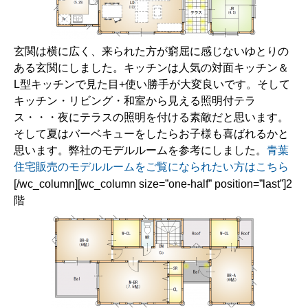
玄関は横に広く、来られた方が窮屈に感じないゆとりの
ある玄関にしました。キッチンは人気の対面キッチン＆
L型キッチンで見た目+使い勝手が大変良いです。そして
キッチン・リビング・和室から見える照明付テラ
ス・・・夜にテラスの照明を付ける素敵だと思います。
そして夏はバーベキューをしたらお子様も喜ばれるかと
思います。弊社のモデルルームを参考にしました。
青葉
住宅販売のモデルルームをご覧になられたい方はこちら
[/wc_column][wc_column size=”one-half” position=”last”]2
階