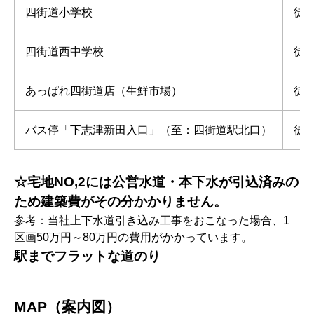
四街道小学校
徒
四街道西中学校
徒
あっぱれ四街道店（生鮮市場）
徒
バス停「下志津新田入口」（至：四街道駅北口）
徒
☆宅地NO,2には公営水道・本下水が引込済みの
ため建築費がその分かかりません。
参考：当社上下水道引き込み工事をおこなった場合、1
区画50万円～80万円の費用がかかっています。
駅までフラットな道のり
MAP（案内図）