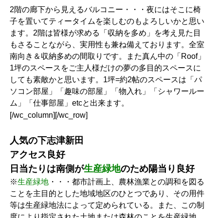
2階の廊下から見えるバルコニー・・・夜にはそこに椅
子を置いてティータイムを楽しむのもよろしいかと思い
ます。2階は皆様が求める「収納を多め」を考え見た目
もさることながら、実用性も兼ね備えております。全室
南向き＆収納多めの間取りです。また真ん中の「Roof」
1坪のスペースをご主人様だけの夢の多目的スペースに
しても素敵かと思います。1坪=約2帖のスペースは「パ
ソコン部屋」「趣味の部屋」「物入れ」「シャワールー
ム」「仕事部屋」etcと出来ます。
[/wc_column][/wc_row]
人気の下志津新田
アクセス良好
日当たりは南側が
生産緑地
のため陽当り良好
※
生産緑地
・・・都市計画上、農林漁業との調和を図る
ことを主目的とした地域地区のひとつであり、その用件
等は生産緑地法によって定められている。また、この制
度により指定された土地または森林のことを生産緑地