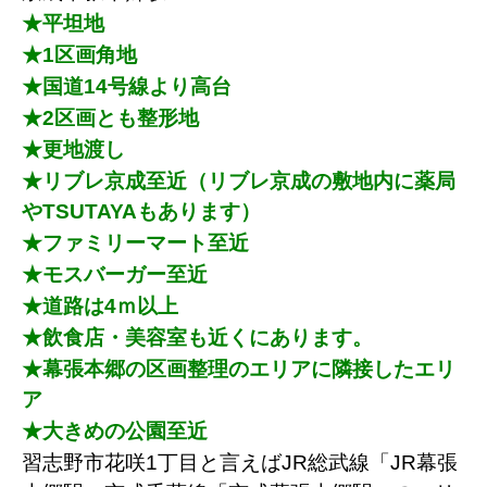
★平坦地
★1区画角地
★国道14号線より高台
★2区画とも整形地
★更地渡し
★リブレ京成至近（リブレ京成の敷地内に薬局
やTSUTAYAもあります）
★ファミリーマート至近
★モスバーガー至近
★道路は4ｍ以上
★飲食店・美容室も近くにあります。
★幕張本郷の区画整理のエリアに隣接したエリ
ア
★大きめの公園至近
習志野市花咲1丁目と言えばJR総武線「JR幕張