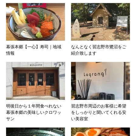
幕張本郷【一心】寿司｜地域
なんとなく習志野市鷺沼をご
情報
紹介致します
明後日から１年間食べれない
習志野市周辺のお客様に希望
幕張本郷の美味しいクロワッ
をしっかりと聞いてくれる安
サン
い美容室