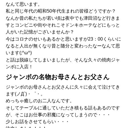
なんて思います。
私と同じ年代の昭和50年代生まれの皆様どうですか？
なんか昔の私たちが若い頃は夜中でも津田沼など行きま
すとコンビニや街やそれこそドンキホーテなどにもっと
人がいた記憶がございませんか？
今はコロナのせいもあるかと思いますが23：00くらいに
なると人出が無くなり昔と随分と変わったなーなんて思
います(;^ω^)
と話は脱線してしまいましたが、そんな久々の焼肉ジャ
ンボに入店！
ジャンボの名物お母さんとお父さん
ジャンボのお母さんとお父さんに久々に会えて泣けてき
ます(ノД`)・゜・。
めっちゃ癒しのお二人なんです。
そしてテーブルに通していただき積もる話もあるのです
が、そこはお仕事の邪魔になってしまうので・・・
少しお話をさせてもらい・・・