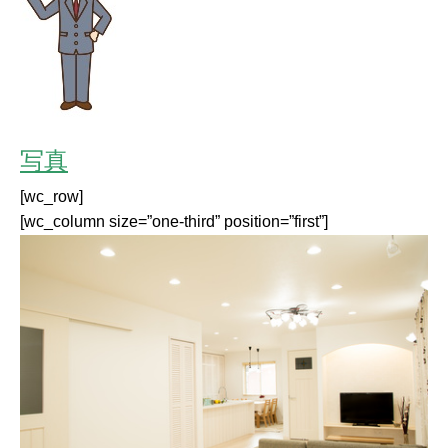
写真
[wc_row]
[wc_column size=”one-third” position=”first”]