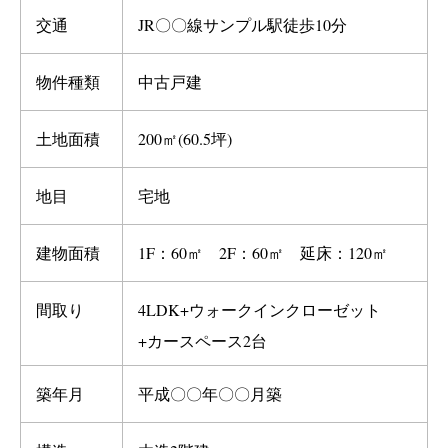
交通
JR〇〇線サンプル駅徒歩10分
物件種類
中古戸建
土地面積
200㎡(60.5坪)
地目
宅地
建物面積
1F：60㎡ 2F：60㎡ 延床：120㎡
間取り
4LDK+ウォークインクローゼット
+カースペース2台
築年月
平成〇〇年〇〇月築