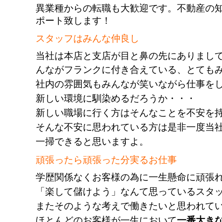
異業種からの転職も⼤歓迎です。
不動産の
ポート致します！
スタッフはみんな仲良し
当社は本店と支店が目と鼻の先にありまし
んながフランクに付き合えている、とても
社内の雰囲気もみんなが笑いながら仕事を
新しい環境に馴染めるだろうか・・・
新しい職場に行く方はそんなことを不安を
そんな不安に思われている方は是非一度当
一掃できると思いますよ。
頑張ったら頑張った分実るお仕事
学歴関係なくお客様の為に一生懸命に頑張
「楽して儲けよう」なんて思っているスタ
またそのような考えで働きたいと思われて
ほとんどのお客様が一生において
一番大き