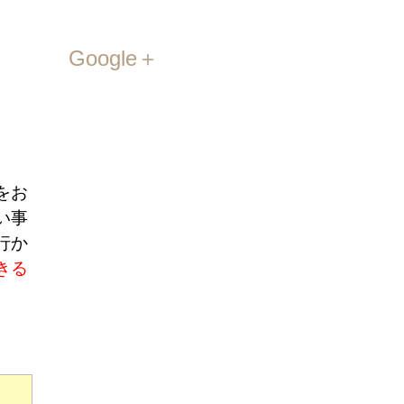
Google＋
。
をお
い事
行か
きる