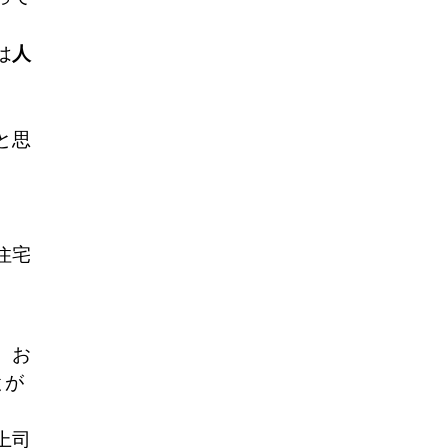
は
人
と思
住宅
。お
とが
上司