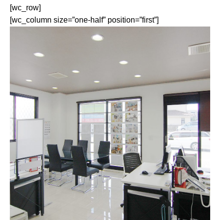
[wc_row]
[wc_column size=”one-half” position=”first”]