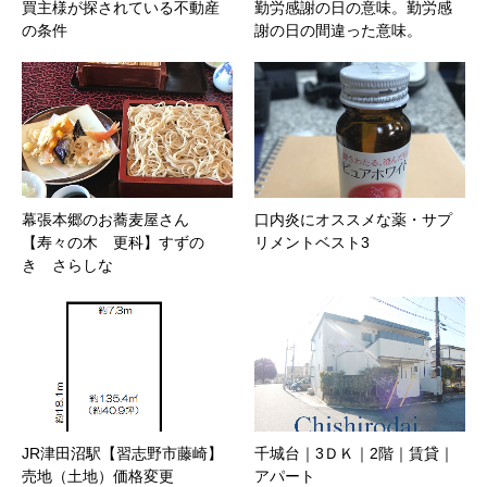
買主様が探されている不動産
勤労感謝の日の意味。勤労感
の条件
謝の日の間違った意味。
幕張本郷のお蕎麦屋さん
口内炎にオススメな薬・サプ
【寿々の木 更科】すずの
リメントベスト3
き さらしな
JR津田沼駅【習志野市藤崎】
千城台｜3ＤＫ｜2階｜賃貸｜
売地（土地）価格変更
アパート