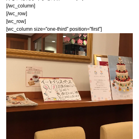
[/wc_column]
[/wc_row]
[wc_row]
[wc_column size=”one-third” position=”first”]