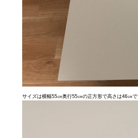
サイズは横幅55㎝奥行55㎝の正方形で高さは46㎝