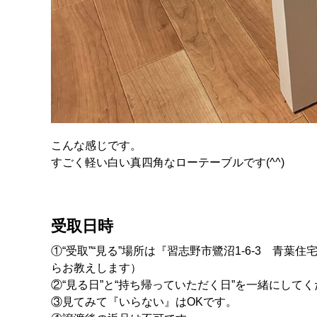
こんな感じです。
すごく軽い白い真四角なローテーブルです(^^)
受取日時
①“受取”“見る”場所は『習志野市鷺沼1-6-3 
らお教えします）
②“見る日”と“持ち帰っていただく日”を一緒にし
③見てみて『いらない』はOKです。