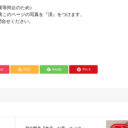
棄等抑止のため）
第このページの写真を『済』をつけます。
問合せください。
et
RSS
feedly
Pin it