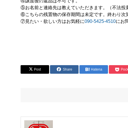
④譲渡後の返品は不可です。
⑤お名前と連絡先は教えていただきます。（不法投
⑥こちらの残置物の保存期間は未定です。終わり次
⑦見たい・欲しい方はお気軽に
090-5425-4510
にお
Post
Share
Hatena
Pock