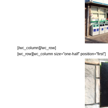
[/wc_column][/wc_row]
[wc_row][wc_column size=”one-half” position=”first”]