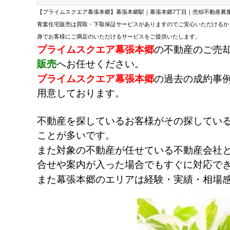
【プライムスクエア幕張本郷】幕張本郷駅｜幕張本郷7丁目｜売却不動産募
青葉住宅販売は買取・下取保証サービスがありますのでご安心いただけるか
身でお客様にご満足のいただけるサービスをご提供いたします。
プライムスクエア幕張本郷
の不動産のご売
販売
へお任せください。
プライムスクエア幕張本郷
の過去の成約事
用意しております。
不動産を探しているお客様がその探してい
ことが多いです。
また対象の不動産が任せている不動産会社
合せや案内が入った場合でもすぐに対応で
また幕張本郷のエリアは経験・実績・相場