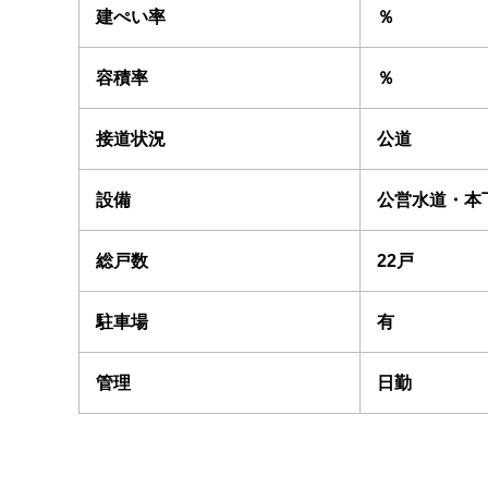
建ぺい率
％
容積率
％
接道状況
公道
設備
公営水道・本
総戸数
22戸
駐車場
有
管理
日勤