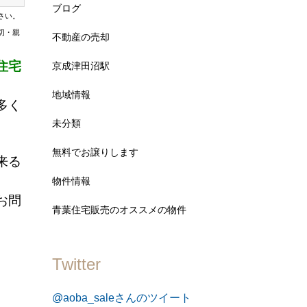
ブログ
さい。
切・親
不動産の売却
住宅
京成津田沼駅
地域情報
多く
未分類
無料でお譲りします
来る
物件情報
お問
青葉住宅販売のオススメの物件
Twitter
@aoba_saleさんのツイート