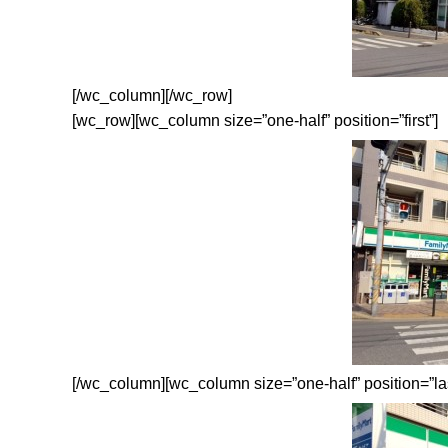
[/wc_column][/wc_row]
[wc_row][wc_column size=”one-half” position=”first”]
[/wc_column][wc_column size=”one-half” position=”las