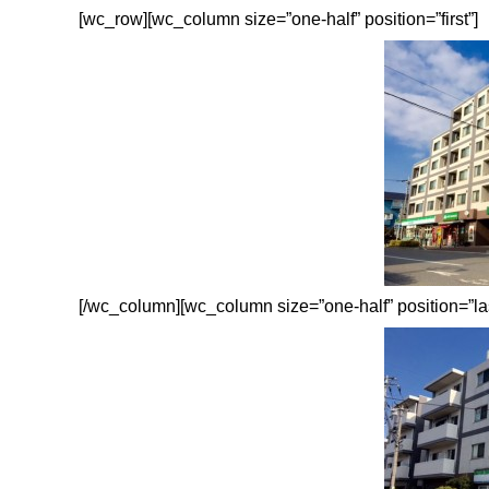
[wc_row][wc_column size=”one-half” position=”first”]
[/wc_column][wc_column size=”one-half” position=”las