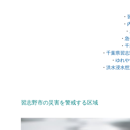
・
・
・
・
急
・
千
・
千葉県習志
・
ゆれや
・
洪水浸水想
習志野市の災害を警戒する区域